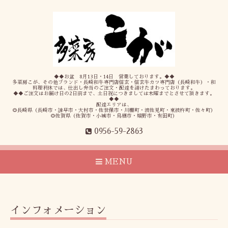
◆◆お盆 8月13日・14日 営業しております。◆◆
多菜房こが、その他ブランド・長崎和牛専門店信玄・信玄牛カツ専門店（長崎和牛）・和
料理利休では、仕出し弁当のご注文・配達を請けたまわっております。
◆◆ご注文はお届け日の2日前まで、土日祝につきましては木曜までとさせて頂きます。
◆◆
配達エリアは、
◎長崎県（長崎市・諫早市・大村市・佐世保市・川棚町・波佐見町・東彼杵町・佐々町）
◎佐賀県（佐賀市・小城市・鳥栖市・嬉野市・有田町）
0956-59-2863
MENU
インフォメーション