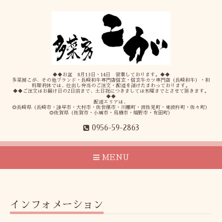
◆◆お盆 8月13日・14日 営業しております。◆◆
多菜房こが、その他ブランド・長崎和牛専門店信玄・信玄牛カツ専門店（長崎和牛）・和
料理利休では、仕出し弁当のご注文・配達を請けたまわっております。
◆◆ご注文はお届け日の2日前まで、土日祝につきましては木曜までとさせて頂きます。
◆◆
配達エリアは、
◎長崎県（長崎市・諫早市・大村市・佐世保市・川棚町・波佐見町・東彼杵町・佐々町）
◎佐賀県（佐賀市・小城市・鳥栖市・嬉野市・有田町）
0956-59-2863
MENU
インフォメーション