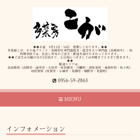
◆◆お盆 8月13日・14日 営業しております。◆◆
多菜房こが、その他ブランド・長崎和牛専門店信玄・信玄牛カツ専門店（長崎和牛）・和
料理利休では、仕出し弁当のご注文・配達を請けたまわっております。
◆◆ご注文はお届け日の2日前まで、土日祝につきましては木曜までとさせて頂きます。
◆◆
配達エリアは、
◎長崎県（長崎市・諫早市・大村市・佐世保市・川棚町・波佐見町・東彼杵町・佐々町）
◎佐賀県（佐賀市・小城市・鳥栖市・嬉野市・有田町）
0956-59-2863
MENU
インフォメーション