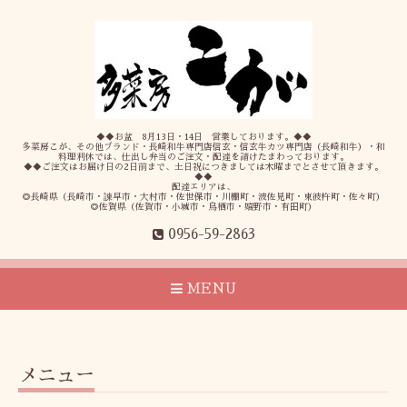
◆◆お盆 8月13日・14日 営業しております。◆◆
多菜房こが、その他ブランド・長崎和牛専門店信玄・信玄牛カツ専門店（長崎和牛）・和
料理利休では、仕出し弁当のご注文・配達を請けたまわっております。
◆◆ご注文はお届け日の2日前まで、土日祝につきましては木曜までとさせて頂きます。
◆◆
配達エリアは、
◎長崎県（長崎市・諫早市・大村市・佐世保市・川棚町・波佐見町・東彼杵町・佐々町）
◎佐賀県（佐賀市・小城市・鳥栖市・嬉野市・有田町）
0956-59-2863
MENU
メニュー