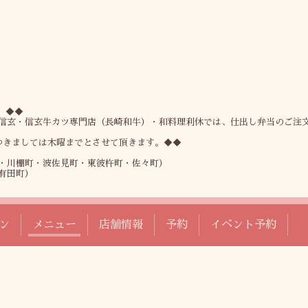
。◆◆
信玄・信玄牛カツ専門店（長崎和牛）・和料理利休では、仕出し弁当のご注
つきましては木曜までとさせて頂きます。◆◆
・川棚町・波佐見町・東彼杵町・佐々町）
有田町）
ン
メニュー
店舗情報
予約
イベント予約