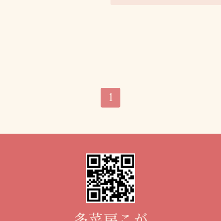
1
多菜房こが