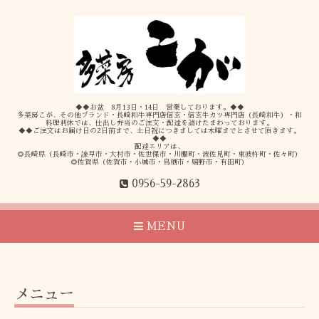
◆◆お盆 8月13日・14日 営業しております。◆◆
多菜房こが、その他ブランド・長崎和牛専門店信玄・信玄牛カツ専門店（長崎和牛）・和
料理利休では、仕出し弁当のご注文・配達を請けたまわっております。
◆◆ご注文はお届け日の2日前まで、土日祝につきましては木曜までとさせて頂きます。
◆◆
配達エリアは、
◎長崎県（長崎市・諫早市・大村市・佐世保市・川棚町・波佐見町・東彼杵町・佐々町）
◎佐賀県（佐賀市・小城市・鳥栖市・嬉野市・有田町）
0956-59-2863
MENU
メニュー