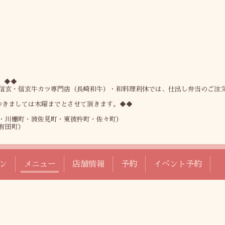
。◆◆
信玄・信玄牛カツ専門店（長崎和牛）・和料理利休では、仕出し弁当のご注
つきましては木曜までとさせて頂きます。◆◆
・川棚町・波佐見町・東彼杵町・佐々町）
有田町）
ン
メニュー
店舗情報
予約
イベント予約